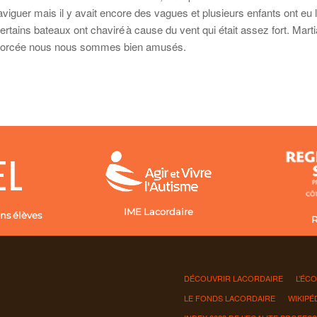
guer mais il y avait encore des vagues et plusieurs enfants ont eu l
rtains bateaux ont chaviré à cause du vent qui était assez fort. Marti
ade forcée nous nous sommes bien amusés.
IME Lacordaire
ns élèves
R
DÉCOUVRIR LACORDAIRE
L’ÉC
LE FONDS LACORDAIRE
WIKIPÉ