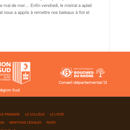
e mal de mer… Enfin vendredi, le mistral a aplati
al nous a appris à remettre nos bateaux à flot et
Conseil départemental 13
égion Sud
OLE PRIMAIRE
LE COLLÈGE
LE LYCÉE
DIA
MENTIONS LÉGALES
RGPD