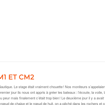
M1 ET CM2
autique. Le stage était vraiment chouette ! Nos moniteurs s’appela
ier jour ils nous ont appris à gréer les bateaux : l’écoute, la voile,
u peur mais finalement c’était trop bien ! Le deuxième jour il y a ava
nœud de chaise et le nœud de huit, on a pêché dans les rochers et on