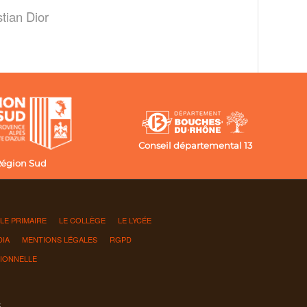
tian Dior
Conseil départemental 13
égion Sud
OLE PRIMAIRE
LE COLLÈGE
LE LYCÉE
DIA
MENTIONS LÉGALES
RGPD
SIONNELLE
E