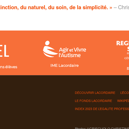
nction, du naturel, du soin, de la simplicité. »
– Chris
IME Lacordaire
ns élèves
R
DÉCOUVRIR LACORDAIRE
L’ÉC
LE FONDS LACORDAIRE
WIKIPÉ
INDEX 2023 DE L’EGALITE PROFES
Photos ©CRISCUOLO CHRISTIN