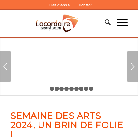
Plan d’accès
Contact
Suivant
1
2
3
4
5
6
7
8
9
10
SEMAINE DES ARTS
2024, UN BRIN DE FOLIE
!