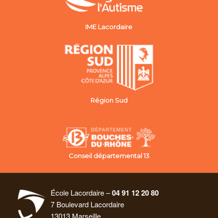
IME Lacordaire
Région Sud
Conseil départemental 13
École Lacordaire –
04 91 12 20 80
7 Boulevard Lacordaire
13013 Marseille