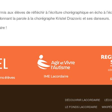
 permis aux élèves de réfléchir à l’écriture chorégraphique en écho à l
onnant la parole à la chorégraphe Kristel Drazovic et ses danseurs.
re !
IME Lacordaire
ns élèves
R
DÉCOUVRIR LACORDAIRE
L’ÉC
LE FONDS LACORDAIRE
WIKIPÉ