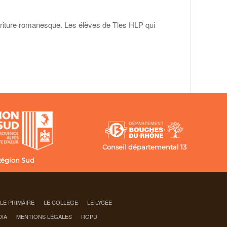
’écriture romanesque. Les élèves de Tles HLP qui
Conseil départemental 13
égion Sud
OLE PRIMAIRE
LE COLLÈGE
LE LYCÉE
DIA
MENTIONS LÉGALES
RGPD