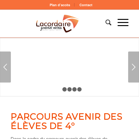
Plan d’accès
Contact
Suivant
1
2
3
4
5
PARCOURS AVENIR DES
ÉLÈVES DE 4°
Dans le cadre du parcours avenir des élèves de