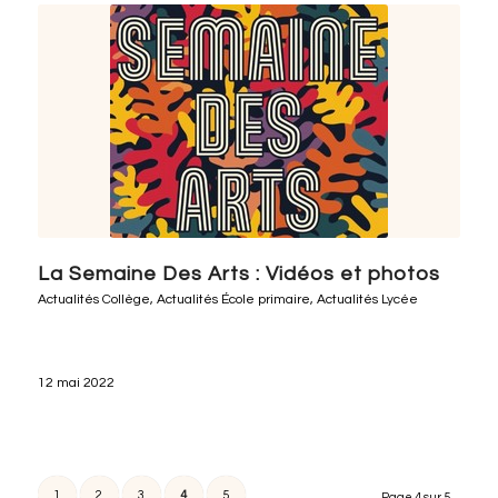
La Semaine Des Arts : Vidéos et photos
Actualités Collège
,
Actualités École primaire
,
Actualités Lycée
12 mai 2022
1
2
3
4
5
Page 4 sur 5